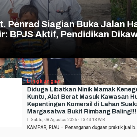
. Penrad Siagian Buka Jalan H
r: BPJS Aktif, Pendidikan Dikaw
ini
+I
Lingkungan
Diduga Libatkan Ninik Mamak Keneg
Kuntu, Alat Berat Masuk Kawasan H
Kepentingan Komersil di Lahan Suak
Margasatwa Bukit Rimbang Baling!!!
Sabtu, 08 Agustus 2026 - 13:43:18
WIB
KAMPAR, RIAU – Penanganan dugaan praktik jual b.