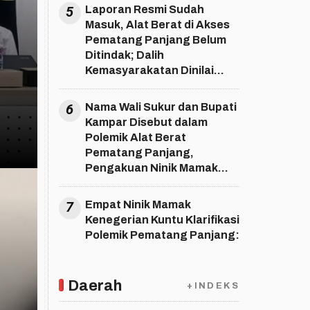
5
Laporan Resmi Sudah
Masuk, Alat Berat di Akses
Pematang Panjang Belum
Ditindak; Dalih
Kemasyarakatan Dinilai
Berpotensi Memperlancar
Aktivitas Sawit di SM Bukit
6
Nama Wali Sukur dan Bupati
Rimbang Baling
Kampar Disebut dalam
Polemik Alat Berat
Pematang Panjang,
Pengakuan Ninik Mamak
Jadi Sorotan!
7
Empat Ninik Mamak
Kenegerian Kuntu Klarifikasi
Polemik Pematang Panjang:
Daerah
+INDEKS