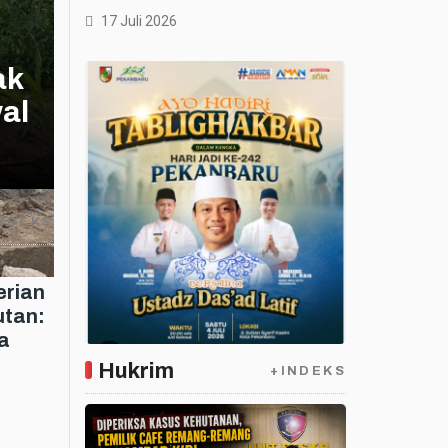
17 Juli 2026
ak
al
NDEKS
erian
utan:
a
Hukrim
+INDEKS