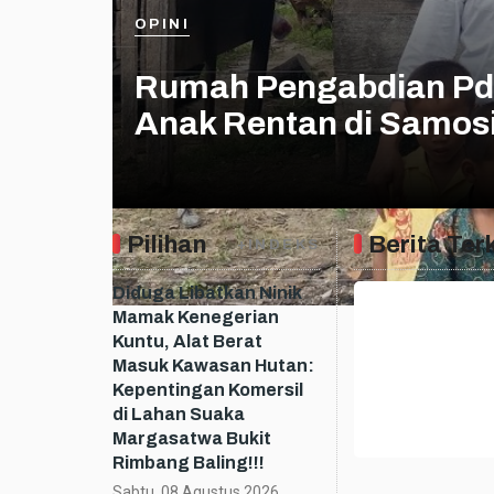
OPINI
Rumah Pengabdian Pdt
Anak Rentan di Samosi
Pilihan
Berita Terk
+INDEKS
Diduga Libatkan Ninik
Mamak Kenegerian
Kuntu, Alat Berat
Masuk Kawasan Hutan:
Kepentingan Komersil
di Lahan Suaka
Margasatwa Bukit
Rimbang Baling!!!
Sabtu, 08 Agustus 2026