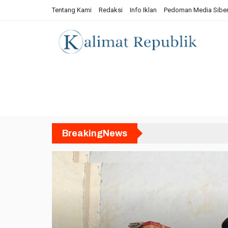
Tentang Kami
Redaksi
Info Iklan
Pedoman Media Sibe
Home
Lifestyle
Infotorial
Provinsi
BreakingNews