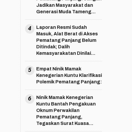
Jadikan Masyarakat dan
Generasi Muda Tameng
Kepentingan!
4
Laporan Resmi Sudah
Masuk, Alat Berat di Akses
Pematang Panjang Belum
Ditindak; Dalih
Kemasyarakatan Dinilai
Berpotensi Memperlancar
Aktivitas Sawit di SM Bukit
5
Empat Ninik Mamak
Rimbang Baling
Kenegerian Kuntu Klarifikasi
Polemik Pematang Panjang:
6
Ninik Mamak Kenegerian
Kuntu Bantah Pengakuan
Oknum Perwakilan
Pematang Panjang,
Tegaskan Surat Kuasa
Telah Dibatalkan