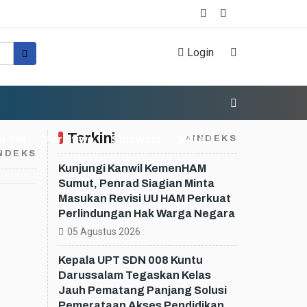
Login
Terkini
ri TNI
Peristiwa
Sulawesi
More
+INDEKS
NDEKS
Kunjungi Kanwil KemenHAM
Sumut, Penrad Siagian Minta
Masukan Revisi UU HAM Perkuat
Perlindungan Hak Warga Negara
05 Agustus 2026
Kepala UPT SDN 008 Kuntu
Darussalam Tegaskan Kelas
Jauh Pematang Panjang Solusi
Pemerataan Akses Pendidikan,