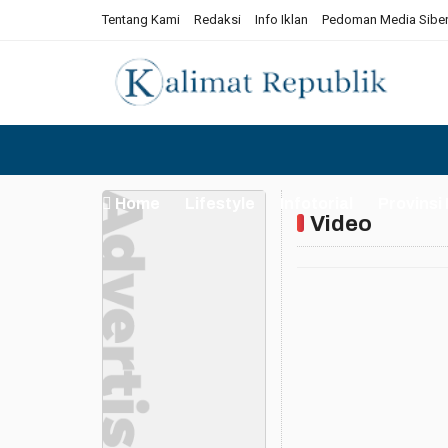
Tentang Kami
Redaksi
Info Iklan
Pedoman Media Sibe
Home
Lifestyle
Infotorial
Provinsi
Video