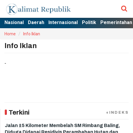
Nasional
Daerah
Internasional
Politik
Pemerintahan
Home
Info Iklan
Info Iklan
-
Terkini
+INDEKS
Jalan ±5 Kilometer Membelah SM Rimbang Baling,
Diduga Didanai Residivis Perambahan Hutan dan